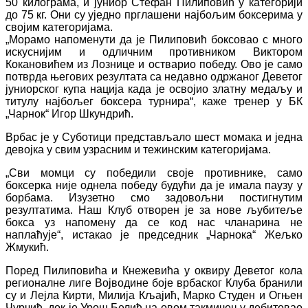
50 килограма, и јуниор Стефан Пилиповић у категорији
до 75 кг. Они су уједно прглашени најбољим боксерима у
својим категоријама.
„Морамо напоменути да је Пилиповић боксовао с много
искуснијим и одличним противником Виктором
Кокановићем из Лознице и остварио победу. Ово је само
потврда његових резултата са недавно одржаног Деветог
јуниорског купа нација када је освојио златну медаљу и
титулу најбољег боксера турнира“, каже тренер у БК
„Чарнок“ Игор Шкундрић.
Врбас је у Суботици представљало шест момака и једна
девојка у свим узрасним и тежинским категоријама.
„Сви момци су победили своје противнике, само
боксерка није однела победу будући да је имала паузу у
борбама. Изузетно смо задовољни постигнутим
резултатима. Наш Клуб отворен је за нове љубитеље
бокса уз напомену да се код нас чланарина не
наплаћује“, истакао је председник „Чарнока“ Жељко
Жмукић.
Поред Пилиповића и Кнежевића у оквиру Деветог кола
регионалне лиге Војводине боје врбаског Клуба бранили
су и Лејла Кирти, Милија Кљајић, Марко Студен и Огњен
Чурчић, док је Урош Белић на овом такмичењу дебитовао