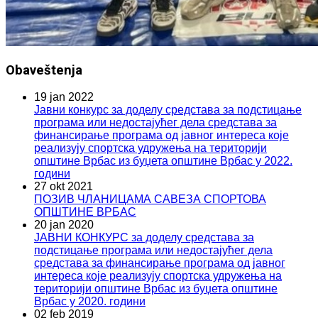
Obaveštenja
19 jan 2022
Јавни конкурс за доделу средстава за подстицање
програма или недостајућег дела средстава за
финансирање програма од јавног интереса које
реализују спортска удружења на територији
општине Врбас из буџета општине Врбас у 2022.
години
27 okt 2021
ПОЗИВ ЧЛАНИЦАМА САВЕЗА СПОРТОВА
ОПШТИНЕ ВРБАС
20 jan 2020
ЈАВНИ КОНКУРС за доделу средстава за
подстицање програма или недостајућег дела
средстава за финансирање програма од јавног
интереса које реализују спортска удружења на
територији општине Врбас из буџета општине
Врбас у 2020. години
02 feb 2019