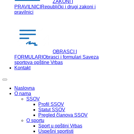
ZAKONI I
PRAVILNICI
Republički i drugi zakoni i
pravilnici
OBRASCI I
FORMULARI
Obrasci i formulari Saveza
sportova opštine Vrbas
Kontakt
Naslovna
O nama
SSOV
Profil SSOV
Statut SSOV
Pregled članova SSOV
O sportu
Sport u opštini Vrbas
Uspešni sportisti