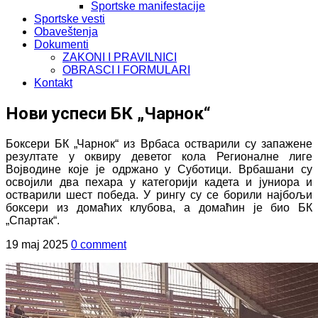
Sportske manifestacije
Sportske vesti
Obaveštenja
Dokumenti
ZAKONI I PRAVILNICI
OBRASCI I FORMULARI
Kontakt
Нови успеси БК „Чарнок“
Боксери БК „Чарнок“ из Врбаса остварили су запажене
резултате у оквиру деветог кола Регионалне лиге
Војводине које је одржано у Суботици. Врбашани су
освојили два пехара у категорији кадета и јуниора и
остварили шест победа. У рингу су се борили најбољи
боксери из домаћих клубова, а домаћин је био БК
„Спартак“.
19 maj 2025
0 comment