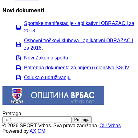
Novi dokumenti
Sportske manifestacije - aplikativni OBRAZAC | za
2018.
document
Osnovni troškovi klubova - aplikativni OBRAZAC |
za 2018.
document
Novi Zakon o sportu
pdf
Potrebna dokumenta za prijem u članstvo SSOV
document
Odluka o udruživanju
document
Pretraga
Pretraga
© 2026 SPORT Vrbas. Sva prava zadržana.
OU Vrbas
Powered by
AXIOM