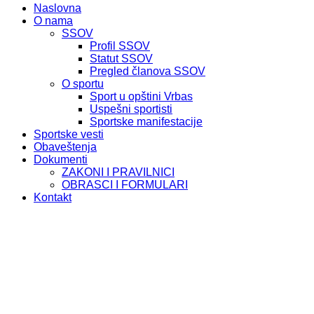
Naslovna
O nama
SSOV
Profil SSOV
Statut SSOV
Pregled članova SSOV
O sportu
Sport u opštini Vrbas
Uspešni sportisti
Sportske manifestacije
Sportske vesti
Obaveštenja
Dokumenti
ZAKONI I PRAVILNICI
OBRASCI I FORMULARI
Kontakt