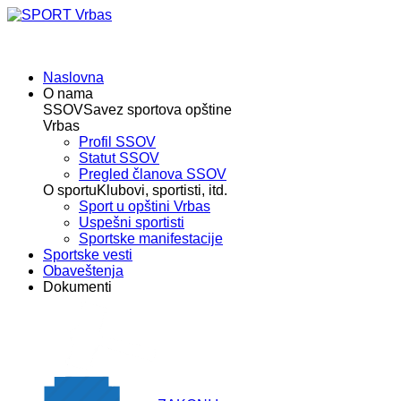
Naslovna
O nama
SSOV
Savez sportova opštine
Vrbas
Profil SSOV
Statut SSOV
Pregled članova SSOV
O sportu
Klubovi, sportisti, itd.
Sport u opštini Vrbas
Uspešni sportisti
Sportske manifestacije
Sportske vesti
Obaveštenja
Dokumenti