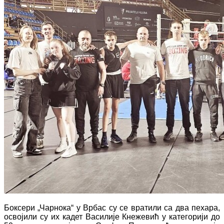
Боксери „Чарнока“ у Врбас су се вратили са два пехара,
освојили су их кадет Василије Кнежевић у категорији до