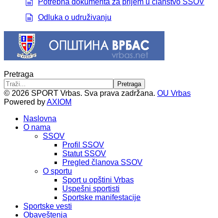
Potrebna dokumenta za prijem u članstvo SSOV
document
Odluka o udruživanju
document
Pretraga
Pretraga
© 2026 SPORT Vrbas. Sva prava zadržana.
OU Vrbas
Powered by
AXIOM
Naslovna
O nama
SSOV
Profil SSOV
Statut SSOV
Pregled članova SSOV
O sportu
Sport u opštini Vrbas
Uspešni sportisti
Sportske manifestacije
Sportske vesti
Obaveštenja