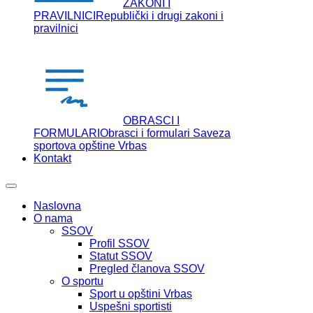
ZAKONI I
PRAVILNICI
Republički i drugi zakoni i
pravilnici
OBRASCI I
FORMULARI
Obrasci i formulari Saveza
sportova opštine Vrbas
Kontakt
Naslovna
O nama
SSOV
Profil SSOV
Statut SSOV
Pregled članova SSOV
O sportu
Sport u opštini Vrbas
Uspešni sportisti