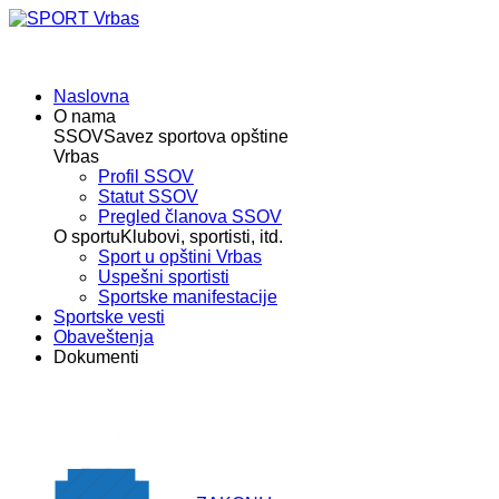
Naslovna
O nama
SSOV
Savez sportova opštine
Vrbas
Profil SSOV
Statut SSOV
Pregled članova SSOV
O sportu
Klubovi, sportisti, itd.
Sport u opštini Vrbas
Uspešni sportisti
Sportske manifestacije
Sportske vesti
Obaveštenja
Dokumenti