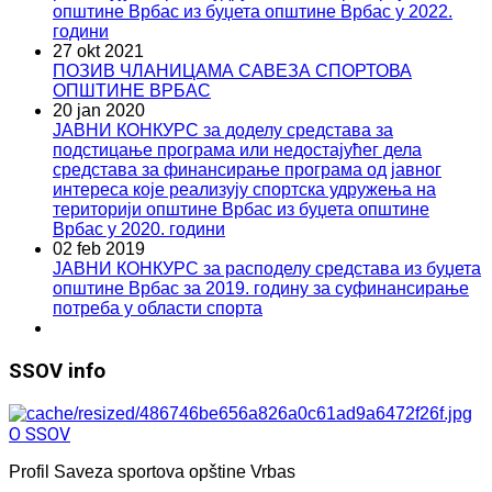
општине Врбас из буџета општине Врбас у 2022.
години
27 okt 2021
ПОЗИВ ЧЛАНИЦАМА САВЕЗА СПОРТОВА
ОПШТИНЕ ВРБАС
20 jan 2020
ЈАВНИ КОНКУРС за доделу средстава за
подстицање програма или недостајућег дела
средстава за финансирање програма од јавног
интереса које реализују спортска удружења на
територији општине Врбас из буџета општине
Врбас у 2020. години
02 feb 2019
ЈАВНИ КОНКУРС за расподелу средстава из буџета
општине Врбас за 2019. годину за суфинансирање
потреба у области спортa
SSOV info
O SSOV
Profil Saveza sportova opštine Vrbas