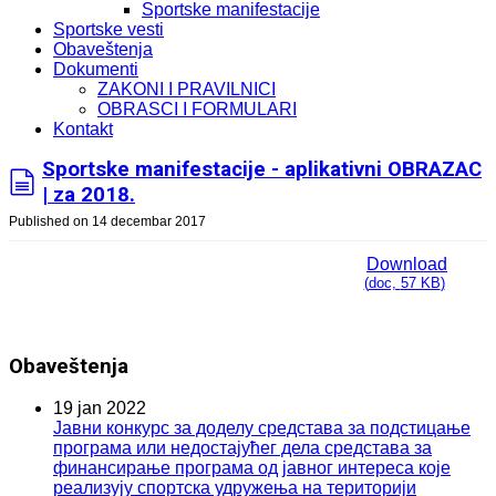
Sportske manifestacije
Sportske vesti
Obaveštenja
Dokumenti
ZAKONI I PRAVILNICI
OBRASCI I FORMULARI
Kontakt
Sportske manifestacije - aplikativni OBRAZAC
| za 2018.
document
Published on 14 decembar 2017
Download
(
doc,
57 KB
)
Obaveštenja
19 jan 2022
Јавни конкурс за доделу средстава за подстицање
програма или недостајућег дела средстава за
финансирање програма од јавног интереса које
реализују спортска удружења на територији