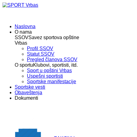
Naslovna
O nama
SSOV
Savez sportova opštine
Vrbas
Profil SSOV
Statut SSOV
Pregled članova SSOV
O sportu
Klubovi, sportisti, itd.
Sport u opštini Vrbas
Uspešni sportisti
Sportske manifestacije
Sportske vesti
Obaveštenja
Dokumenti