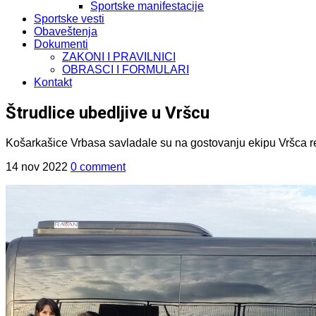
Sportske manifestacije
Sportske vesti
Obaveštenja
Dokumenti
ZAKONI I PRAVILNICI
OBRASCI I FORMULARI
Kontakt
Štrudlice ubedljive u Vršcu
Košarkašice Vrbasa savladale su na gostovanju ekipu Vršca re
14 nov 2022
0 comment