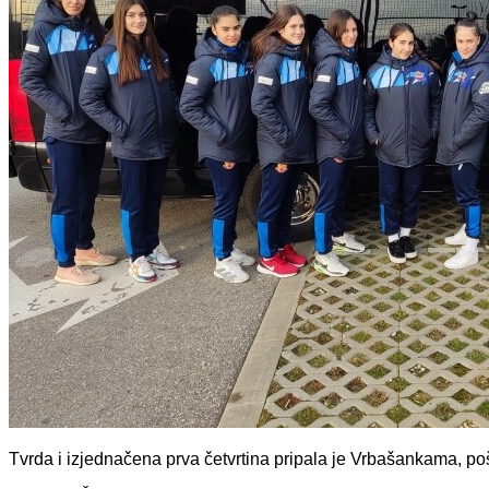
Tvrda i izjednačena prva četvrtina pripala je Vrbašankama, pošt