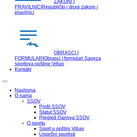
ZAKONI I
PRAVILNICI
Republički i drugi zakoni i
pravilnici
OBRASCI I
FORMULARI
Obrasci i formulari Saveza
sportova opštine Vrbas
Kontakt
Naslovna
O nama
SSOV
Profil SSOV
Statut SSOV
Pregled članova SSOV
O sportu
Sport u opštini Vrbas
Uspešni sportisti