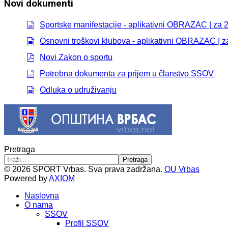
Novi dokumenti
Sportske manifestacije - aplikativni OBRAZAC | za 
document
Osnovni troškovi klubova - aplikativni OBRAZAC | z
document
Novi Zakon o sportu
pdf
Potrebna dokumenta za prijem u članstvo SSOV
document
Odluka o udruživanju
document
Pretraga
Pretraga
© 2026 SPORT Vrbas. Sva prava zadržana.
OU Vrbas
Powered by
AXIOM
Naslovna
O nama
SSOV
Profil SSOV