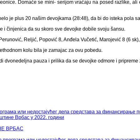
eonice. Domaće se mini- serijom vraćaju na posed razlike, al
onelo je plus 20 našim devojkama (28:48), da bi do isteka pola s
e i činjenica da su skoro sve devojke dobile svoju šansu.
Perunović, Reljić, Popović 8, Anđela Vučetić, Marojević 8 (6 sk), 
 prethodnom kolu bila je zamajac za ovu pobedu.
di dvonedeljna pauza i prilika da se devojke odmore i pripreme
ограма или недостајућег дела средстава за финансирање пр
штине Врбас у 2022. години
НЕ ВРБАС
рограма или недостајућег дела средстава за финансирање 