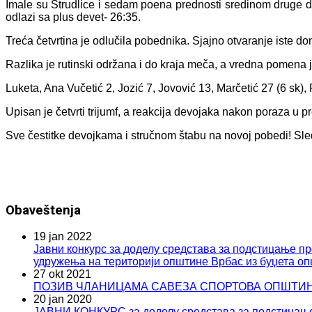
Imale su Štrudlice i sedam poena prednosti sredinom druge d
odlazi sa plus devet- 26:35.
Treća četvrtina je odlučila pobednika. Sjajno otvaranje iste d
Razlika je rutinski održana i do kraja meča, a vredna pomena j
Luketa, Ana Vučetić 2, Jozić 7, Jovović 13, Marčetić 27 (6 sk), 
Upisan je četvrti trijumf, a reakcija devojaka nakon poraza u
Sve čestitke devojkama i stručnom štabu na novoj pobedi! Sle
Obaveštenja
19 jan 2022
Јавни конкурс за доделу средстава за подстицање пр
удружења на територији општине Врбас из буџета оп
27 okt 2021
ПОЗИВ ЧЛАНИЦАМА САВЕЗА СПОРТОВА ОПШТИ
20 jan 2020
ЈАВНИ КОНКУРС за доделу средстава за подстицање п