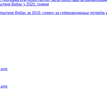
штине Врбас у 2020. години
пштине Врбас за 2019. годину за суфинансирање потреба у