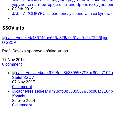
удружења на територији општине Врбас из буџета оп
02 feb 2019
ЈАВНИ КОНКУРС за расподелу средстава из буџета о
SSOV info
O SSOV
Profil Saveza sportova opštine Vrbas
17 Nov 2014
0 comment
Statut SSOV
07 Nov 2017
0 comment
Kontakt
26 Sep 2014
0 comment