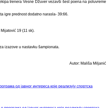
i ekipa trenera Vesne Džuver vezavši šest poena na poluvreme
ata igre prednost dodatno narasla- 39:66.
Mijatović 19 (11 sk).
 za izazove u nastavku šampionata.
Autor: Mališa Miljanić
ограма од јавног интереса које реализују спортска
програма од јавног интереса које реализују спортска