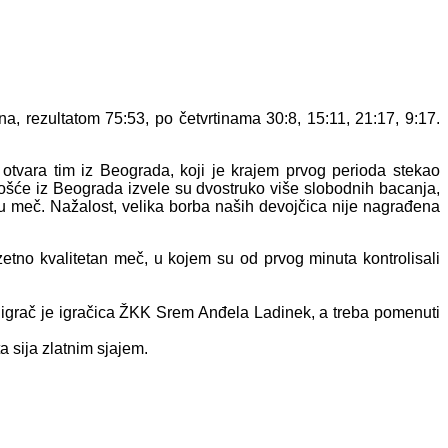
a, rezultatom 75:53, po četvrtinama 30:8, 15:11, 21:17, 9:17.
e otvara tim iz Beograda, koji je krajem prvog perioda stekao
Gošće iz Beograda izvele su dvostruko više slobodnih bacanja,
e u meč. Nažalost, velika borba naših devojčica nije nagrađena
zetno kvalitetan meč, u kojem su od prvog minuta kontrolisali
i igrač je igračica ŽKK Srem Anđela Ladinek, a treba pomenuti
 sija zlatnim sjajem.