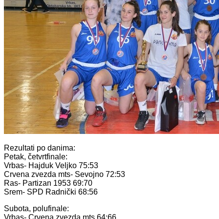
Rezultati po danima:
Petak, četvrtfinale:
Vrbas- Hajduk Veljko 75:53
Crvena zvezda mts- Sevojno 72:53
Ras- Partizan 1953 69:70
Srem- SPD Radnički 68:56
Subota, polufinale:
Vrbas- Crvena zvezda mts 64:66