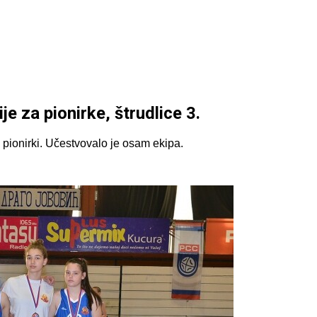
e za pionirke, štrudlice 3.
 pionirki. Učestvovalo je osam ekipa.