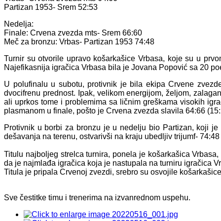
Partizan 1953- Srem 52:53
Nedelja:
Finale: Crvena zvezda mts- Srem 66:60
Meč za bronzu: Vrbas- Partizan 1953 74:48
Turnir su otvorile upravo košarkašice Vrbasa, koje su u prvo
Najefikasnija igračica Vrbasa bila je Jovana Popović sa 20 po
U polufinalu u subotu, protivnik je bila ekipa Crvene zvezde
dvocifrenu prednost. Ipak, velikom energijom, željom, zalaga
ali uprkos tome i problemima sa ličnim greškama visokih igrač
plasmanom u finale, pošto je Crvena zvezda slavila 64:66 (15:2
Protivnik u borbi za bronzu je u nedelju bio Partizan, koji 
dešavanja na terenu, ostvarivši na kraju ubedljiv trijumf- 74:48 
Titulu najboljeg strelca turnira, ponela je košarkašica Vrba
da je najmlađa igračica koja je nastupala na turniru igračica 
Titula je pripala Crvenoj zvezdi, srebro su osvojile košarkaši
Sve čestitke timu i trenerima na izvanrednom uspehu.