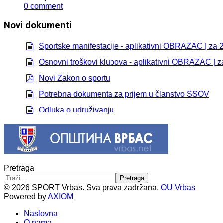
0 comment
Novi dokumenti
Sportske manifestacije - aplikativni OBRAZAC | za 
document
Osnovni troškovi klubova - aplikativni OBRAZAC | z
document
Novi Zakon o sportu
pdf
Potrebna dokumenta za prijem u članstvo SSOV
document
Odluka o udruživanju
document
Pretraga
Pretraga
© 2026 SPORT Vrbas. Sva prava zadržana.
OU Vrbas
Powered by
AXIOM
Naslovna
O nama