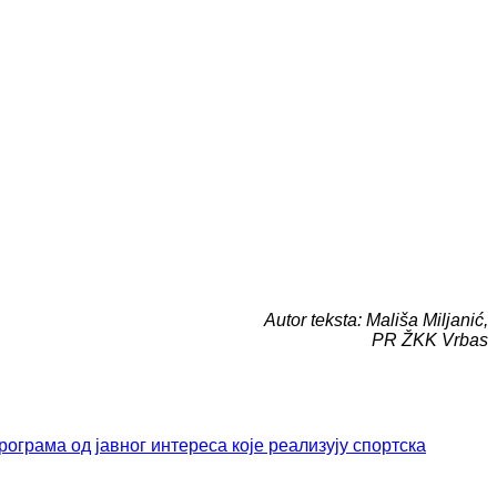
Autor teksta: Mališa Miljanić,
PR ŽKK Vrbas
ограма од јавног интереса које реализују спортска