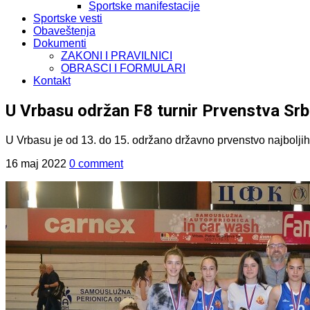
Sportske manifestacije
Sportske vesti
Obaveštenja
Dokumenti
ZAKONI I PRAVILNICI
OBRASCI I FORMULARI
Kontakt
U Vrbasu održan F8 turnir Prvenstva Srbij
U Vrbasu je od 13. do 15. održano državno prvenstvo najboljih
16 maj 2022
0 comment