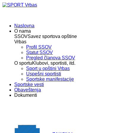
Naslovna
O nama
SSOV
Savez sportova opštine
Vrbas
Profil SSOV
Statut SSOV
Pregled članova SSOV
O sportu
Klubovi, sportisti, itd.
Sport u opštini Vrbas
Uspešni sportisti
Sportske manifestacije
Sportske vesti
Obaveštenja
Dokumenti