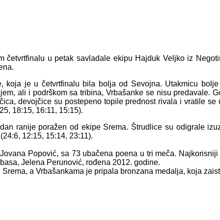
m četvrtfinalu u petak savladale ekipu Hajduk Veljko iz Negotin
ena.
, koja je u četvrtfinalu bila bolja od Sevojna. Utakmicu bolj
njem, ali i podrškom sa tribina, Vrbašanke se nisu predavale. 
ica, devojčice su postepeno topile prednost rivala i vratile s
5, 18:15, 16:11, 15:15).
je dan ranije poražen od ekipe Srema. Štrudlice su odigrale izu
(24:6, 12:15, 15:14, 23:11).
sa, Jovana Popović, sa 73 ubačena poena u tri meča. Najkorisnij
Vrbasa, Jelena Perunović, rođena 2012. godine.
ce Srema, a Vrbašankama je pripala bronzana medalja, koja zaista