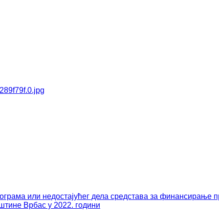
ограма или недостајућег дела средстава за финансирање пр
штине Врбас у 2022. години