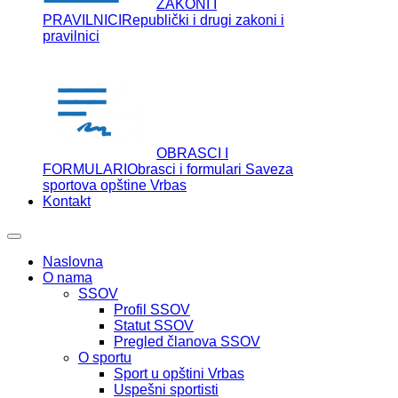
ZAKONI I
PRAVILNICI
Republički i drugi zakoni i
pravilnici
OBRASCI I
FORMULARI
Obrasci i formulari Saveza
sportova opštine Vrbas
Kontakt
Naslovna
O nama
SSOV
Profil SSOV
Statut SSOV
Pregled članova SSOV
O sportu
Sport u opštini Vrbas
Uspešni sportisti