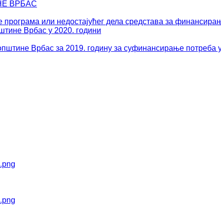
НЕ ВРБАС
рограма или недостајућег дела средстава за финансирање 
штине Врбас у 2020. години
пштине Врбас за 2019. годину за суфинансирање потреба у