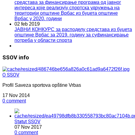
средстава за финансирање програма од јавног
интереса које реализују спортска удружења на
територији општине Врбас из буџета општине
Врбас у 2020. години
02 feb 2019
ЈАВНИ КОНКУРС за расподелу средстава из буџета
општине Врбас за 2019. годину за суфинансирање
потреба у области спортa
SSOV info
O SSOV
Profil Saveza sportova opštine Vrbas
17 Nov 2014
0 comment
Statut SSOV
07 Nov 2017
0 comment