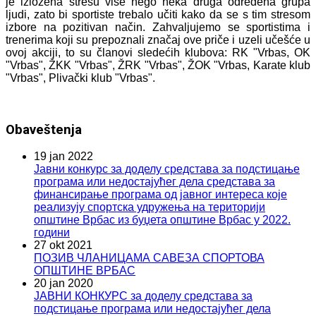
je izložena stresu više nego neka druga određena grupa
ljudi, zato bi sportiste trebalo učiti kako da se s tim stresom
izbore na pozitivan način. Zahvaljujemo se sportistima i
trenerima koji su prepoznali značaj ove priče i uzeli učešće u
ovoj akciji, to su članovi sledećih klubova: RK "Vrbas, OK
"Vrbas", ŽKK "Vrbas", ŽRK "Vrbas", ŽOK "Vrbas, Karate klub
"Vrbas", Plivački klub "Vrbas".
Obaveštenja
19 jan 2022
Јавни конкурс за доделу средстава за подстицање
програма или недостајућег дела средстава за
финансирање програма од јавног интереса које
реализују спортска удружења на територији
општине Врбас из буџета општине Врбас у 2022.
години
27 okt 2021
ПОЗИВ ЧЛАНИЦАМА САВЕЗА СПОРТОВА
ОПШТИНЕ ВРБАС
20 jan 2020
ЈАВНИ КОНКУРС за доделу средстава за
подстицање програма или недостајућег дела