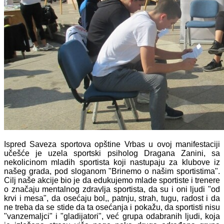
Ispred Saveza sportova opštine Vrbas u ovoj manifestaciji
učešće je uzela sportski psiholog Dragana Zanini, sa
nekolicinom mladih sportista koji nastupaju za klubove iz
našeg grada, pod sloganom "Brinemo o našim sportistima".
Cilj naše akcije bio je da edukujemo mlade sportiste i trenere
o značaju mentalnog zdravlja sportista, da su i oni ljudi "od
krvi i mesa", da osećaju bol,, patnju, strah, tugu, radost i da
ne treba da se stide da ta osećanja i pokažu, da sportisti nisu
"vanzemaljci" i "gladijatori", već grupa odabranih ljudi, koja