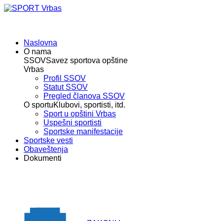
Naslovna
O nama
SSOV
Savez sportova opštine
Vrbas
Profil SSOV
Statut SSOV
Pregled članova SSOV
O sportu
Klubovi, sportisti, itd.
Sport u opštini Vrbas
Uspešni sportisti
Sportske manifestacije
Sportske vesti
Obaveštenja
Dokumenti