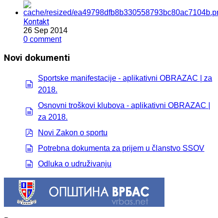
Kontakt
26 Sep 2014
0 comment
Novi dokumenti
Sportske manifestacije - aplikativni OBRAZAC | za
2018.
document
Osnovni troškovi klubova - aplikativni OBRAZAC |
za 2018.
document
Novi Zakon o sportu
pdf
Potrebna dokumenta za prijem u članstvo SSOV
document
Odluka o udruživanju
document