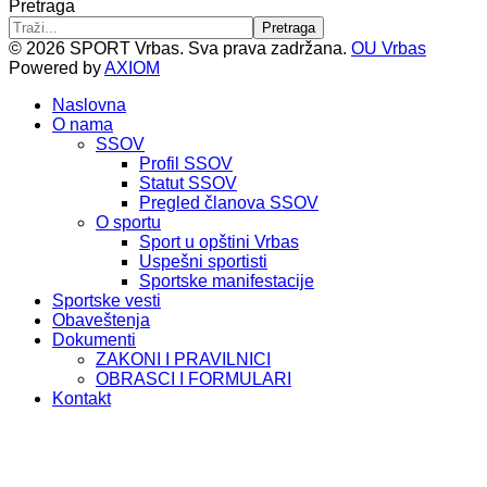
Pretraga
Pretraga
© 2026 SPORT Vrbas. Sva prava zadržana.
OU Vrbas
Powered by
AXIOM
Naslovna
O nama
SSOV
Profil SSOV
Statut SSOV
Pregled članova SSOV
O sportu
Sport u opštini Vrbas
Uspešni sportisti
Sportske manifestacije
Sportske vesti
Obaveštenja
Dokumenti
ZAKONI I PRAVILNICI
OBRASCI I FORMULARI
Kontakt