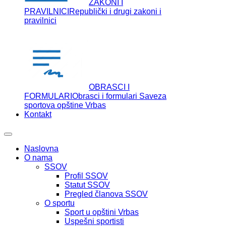
ZAKONI I
PRAVILNICI
Republički i drugi zakoni i
pravilnici
OBRASCI I
FORMULARI
Obrasci i formulari Saveza
sportova opštine Vrbas
Kontakt
Naslovna
O nama
SSOV
Profil SSOV
Statut SSOV
Pregled članova SSOV
O sportu
Sport u opštini Vrbas
Uspešni sportisti